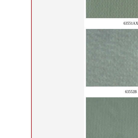
63551A
63552B