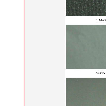
61804A
63201A