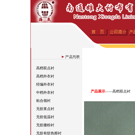
高档双点衬
高档外衣衬
经编外衣衬
产品展示
——高档双点衬
中档外衣衬
粘合领衬
无纺浆点衬
无纺低温衬
无纺撒粉衬
无纺有纺热熔衬