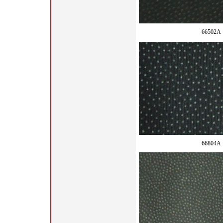
66502A
66804A