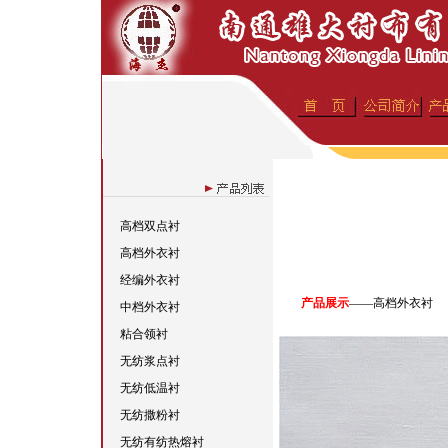
高档双点衬
高档外衣衬
经编外衣衬
产品展示
——高档外衣衬
中档外衣衬
粘合领衬
无纺浆点衬
无纺低温衬
无纺撒粉衬
无纺有纺热熔衬